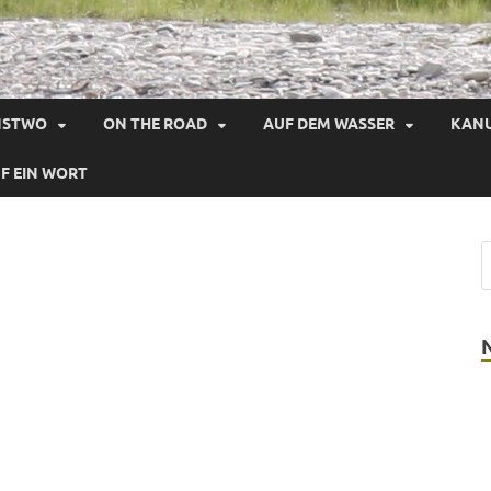
NSTWO
ON THE ROAD
AUF DEM WASSER
KAN
F EIN WORT