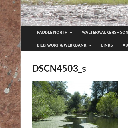
PADDLE NORTH
WALTERWALKERS – SO
BILD, WORT & WERKBANK
LINKS
AU
DSCN4503_s