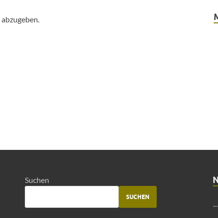
 abzugeben.
Suchen
SUCHEN
…