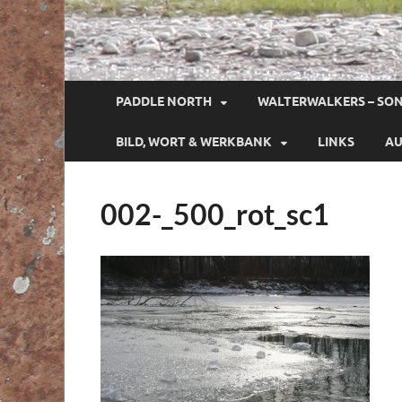
PADDLE NORTH
WALTERWALKERS – SO
BILD, WORT & WERKBANK
LINKS
AU
002-_500_rot_sc1