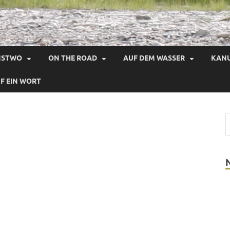
NSTWO
ON THE ROAD
AUF DEM WASSER
KAN
F EIN WORT