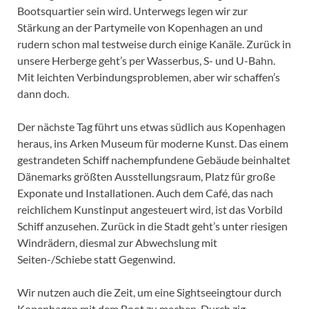
Bootsquartier sein wird. Unterwegs legen wir zur
Stärkung an der Partymeile von Kopenhagen an und
rudern schon mal testweise durch einige Kanäle. Zurück in
unsere Herberge geht’s per Wasserbus, S- und U-Bahn.
Mit leichten Verbindungsproblemen, aber wir schaffen’s
dann doch.
Der nächste Tag führt uns etwas südlich aus Kopenhagen
heraus, ins Arken Museum für moderne Kunst. Das einem
gestrandeten Schiff nachempfundene Gebäude beinhaltet
Dänemarks größten Ausstellungsraum, Platz für große
Exponate und Installationen. Auch dem Café, das nach
reichlichem Kunstinput angesteuert wird, ist das Vorbild
Schiff anzusehen. Zurück in die Stadt geht’s unter riesigen
Windrädern, diesmal zur Abwechslung mit
Seiten-/Schiebe statt Gegenwind.
Wir nutzen auch die Zeit, um eine Sightseeingtour durch
Kopenhagen mit dem Boot zu machen. Durch zig