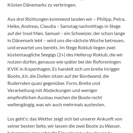
Küsten Dänemarks zu verbringen.
Aus drei Richtungen kommend landen wir – Philipp, Petra,
Heike, Andreas, Claudia – Samstag nachmittags in Stege
auf der Insel Møn. Samuel – ein Schweizer, der schon lange
in Dänemark lebt – wird uns die nächste Woche betreuen,
und erwartet uns bereits. Im Stege Roklub liegen zwei
küstentaugliche Seegigs (2+) des Hellerup Roklub, die wir
nutzen dürfen, genauso wie später bei der Roforeningen
KVIK in Kopenhagen. Es handelt sich um breite Inrigger
Boote, d.h. die Dollen sitzen auf der Bordwand, die
Rudernden quasi gegenüber. Form, Breite und
Verarbeitung mit Abdeckungen und weniger
empfindlichen Ausbau machen die Boote recht
wellengängig, was wir auch mehrmals austesten.
Los geht‘s: das Wetter zeigt sich bei unserer Ankunft von
seiner besten Seite, wir lassen die zwei Boote zu Wasser,
bekommen eine schnelle Einweisung, wie wir uns zu